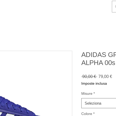
NDIZIONI DI VENDITA
CONTATTI
Gift Card
Blog
ADIDAS G
ALPHA 00
Prezzo
P
 90,00 € 
79,00 €
regolare
sc
Imposte inclusa
Misure
*
Seleziona
Colore
*