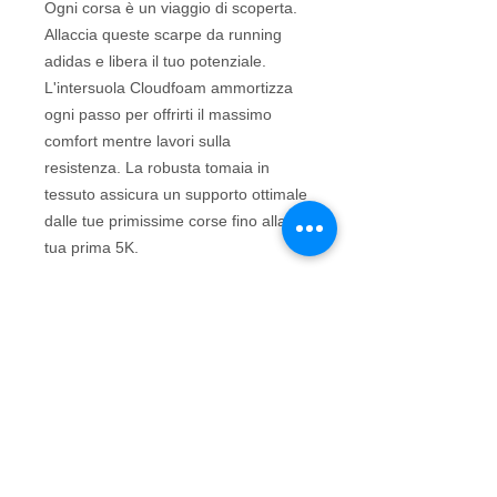
Ogni corsa è un viaggio di scoperta.
Allaccia queste scarpe da running
adidas e libera il tuo potenziale.
L'intersuola Cloudfoam ammortizza
ogni passo per offrirti il massimo
comfort mentre lavori sulla
resistenza. La robusta tomaia in
tessuto assicura un supporto ottimale
dalle tue primissime corse fino alla
tua prima 5K.
© 2016 by Mauro Sport snc di
Mazzoleni Lara e Alan - P.Iva
03018100168