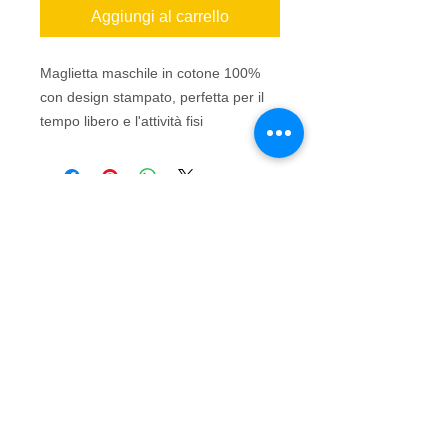
Aggiungi al carrello
Maglietta maschile in cotone 100%
con design stampato, perfetta per il
tempo libero e l'attività fisi
© 2016 by Mauro Sport snc di
Mazzoleni Lara e Alan - P.Iva
03018100168