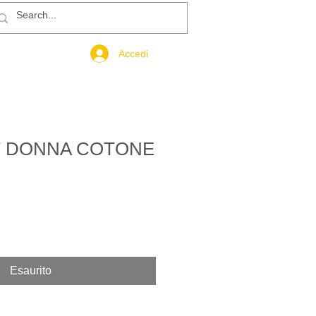
Accedi
T DONNA COTONE
rezzo
ontato
Esaurito