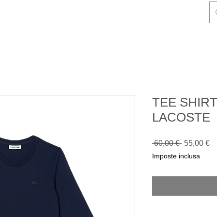
NDIZIONI DI VENDITA
CONTATTI
Gift Card
Blog
TEE SHIR
LACOSTE
Prezzo
P
 60,00 € 
55,00 €
regolare
sc
Imposte inclusa