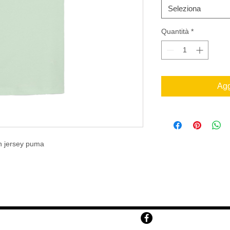
Seleziona
Quantità
*
Agg
in jersey puma