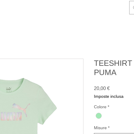
NDIZIONI DI VENDITA
CONTATTI
Gift Card
Blog
TEESHIRT
PUMA
Prezzo
20,00 €
Imposte inclusa
Colore
*
Misure
*